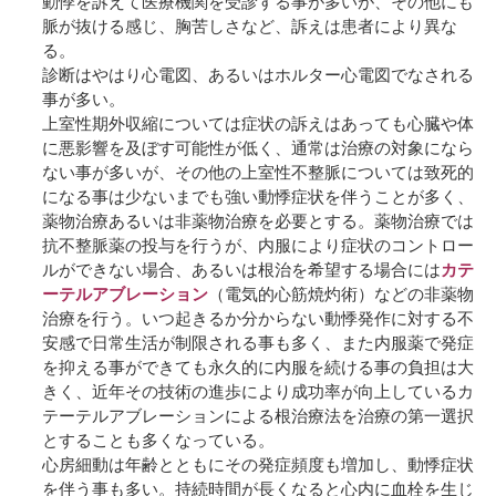
動悸を訴えて医療機関を受診する事が多いが、その他にも
脈が抜ける感じ、胸苦しさなど、訴えは患者により異な
る。
診断はやはり心電図、あるいはホルター心電図でなされる
事が多い。
上室性期外収縮については症状の訴えはあっても心臓や体
に悪影響を及ぼす可能性が低く、通常は治療の対象になら
ない事が多いが、その他の上室性不整脈については致死的
になる事は少ないまでも強い動悸症状を伴うことが多く、
薬物治療あるいは非薬物治療を必要とする。薬物治療では
抗不整脈薬の投与を行うが、内服により症状のコントロー
ルができない場合、あるいは根治を希望する場合には
カテ
ーテルアブレーション
（電気的心筋焼灼術）などの非薬物
治療を行う。いつ起きるか分からない動悸発作に対する不
安感で日常生活が制限される事も多く、また内服薬で発症
を抑える事ができても永久的に内服を続ける事の負担は大
きく、近年その技術の進歩により成功率が向上しているカ
テーテルアブレーションによる根治療法を治療の第一選択
とすることも多くなっている。
心房細動は年齢とともにその発症頻度も増加し、動悸症状
を伴う事も多い。持続時間が長くなると心内に血栓を生じ