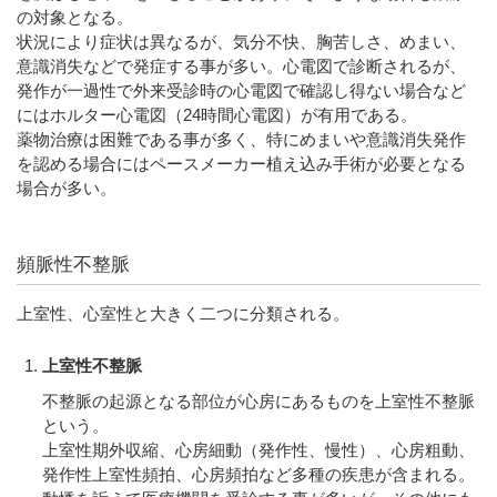
の対象となる。
状況により症状は異なるが、気分不快、胸苦しさ、めまい、
意識消失などで発症する事が多い。心電図で診断されるが、
発作が一過性で外来受診時の心電図で確認し得ない場合など
にはホルター心電図（24時間心電図）が有用である。
薬物治療は困難である事が多く、特にめまいや意識消失発作
を認める場合にはペースメーカー植え込み手術が必要となる
場合が多い。
頻脈性不整脈
上室性、心室性と大きく二つに分類される。
上室性不整脈
不整脈の起源となる部位が心房にあるものを上室性不整脈
という。
上室性期外収縮、心房細動（発作性、慢性）、心房粗動、
発作性上室性頻拍、心房頻拍など多種の疾患が含まれる。