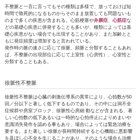
不整脈と一言に言ってもその種類は多様で、放っておけば短
時間で致死的になるものからそのまま放置しても問題ないも
のまで多くの疾患が含まれる。心筋梗塞や
弁膜症
、
心筋症
な
どの基礎心疾患に併発することも多いが、種類によっては基
礎心疾患がない場合でも出現することがあり、また加齢とと
もに発症頻度は増加すると言われている。
発作時の脈の速さに応じて徐脈、頻脈と分類することもあれ
ば、不整脈の出現部位に応じて上室性（心房性）、心室性と
分類することもある。
徐脈性不整脈
徐脈性不整脈は心臓の刺激伝導系の異常により、心拍数が50
回／分以下と著しく低下するものであり、その中には洞不全
症候群や房室ブロック、徐脈性心房細 動などが含まれる。著
しい心拍数の低下あるいは一時的な心拍停止によりめまいや
意識消失発作を認める事もあり、場合によっては緊急治療を
要する。また著し い徐脈が長時間持続すると心機能に悪影響
を及ぼし心不全を生じることがあり、そのような場合も治療