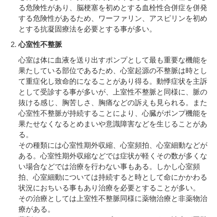
る危険性があり、脳梗塞を初めとする血栓性合併症を併発
する危険性があるため、ワーファリン、アスピリンを初め
とする抗凝固療法を必要とする事が多い。
心室性不整脈
心室は体に血液を送り出すポンプとして最も重要な機能を
果たしている部位であるため、心室起源の不整脈は時とし
て重症化し致命的になることがあり得る。動悸症状を主訴
として受診する事が多いが、上室性不整脈と同様に、脈の
抜ける感じ、胸苦しさ、胸痛などの訴えも見られる。また
心室性不整脈が持続することにより、心臓がポンプ機能を
果たせなくなるとめまいや意識障害などを生じることがあ
る。
その種類には心室性期外収縮、心室頻拍、心室細動などが
ある。心室性期外収縮などでは症状が軽くその数が多くな
い場合などでは治療を行わない事もある。しかし心室頻
拍、心室細動については持続すると時として命にかかわる
状況におちいる事もあり治療を必要とすることが多い。
その治療としては上室性不整脈同様に薬物治療と非薬物治
療がある。