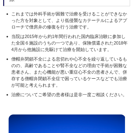
これまでは外科手術が困難で治療を受けることができなか
った方を対象として、より低侵襲なカテーテルによるアプ
ローチで僧房弁の修復を行う治療です。
当院は2015年から約1年間行われた国内臨床治験に参加し
た全国６施設のうちの一つであり、保険償還された2018年
4月から他施設に先駆けて治療を開始しています。
僧帽弁閉鎖不全による息切れや心不全を繰り返しているも
のの、高齢であることや腎不全などの理由で手術が困難な
患者さん、また心機能が悪い重症心不全の患者さんで、併
存する僧帽弁閉鎖不全症で困っているケースなどでも治療
が可能と考えられます。
治療についてご希望の患者様は是非一度ご相談ください。