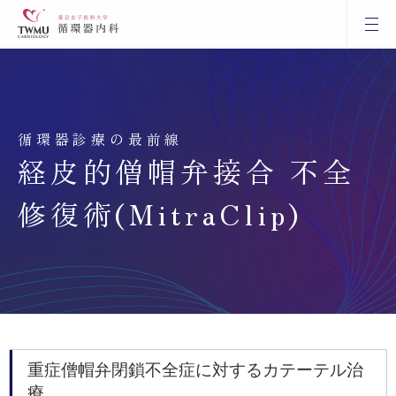
循環器診療の最前線
経皮的僧帽弁接合 不全
修復術(MitraClip)
重症僧帽弁閉鎖不全症に対するカテーテル治
療