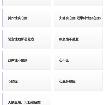
労作性狭心症
安静狭心症(冠攣縮性狭心症)
閉塞性動脈硬化症
徐脈性不整脈
頻脈性不整脈
心不全
心筋症
心臓弁膜症
大動脈瘤、大動脈解離