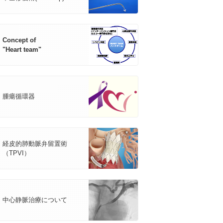
Concept of
"Heart team"
腫瘍循環器
経皮的肺動脈弁留置術
（TPVI）
中心静脈治療について