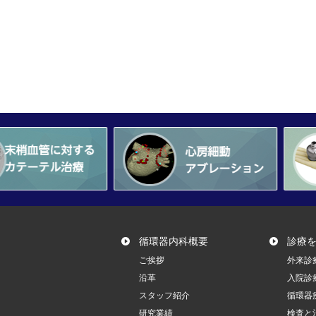
循環器内科概要
診療
ご挨拶
外来診
沿革
入院診
スタッフ紹介
循環器
研究業績
検査と