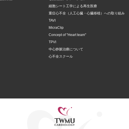
細胞シート工学による再生医療
重症心不全（人工心臓・心臓移植）への取り組み
TAVI
MicraClip
Concept of "Heart team"
TPVI
中心静脈治療について
心不全スクール