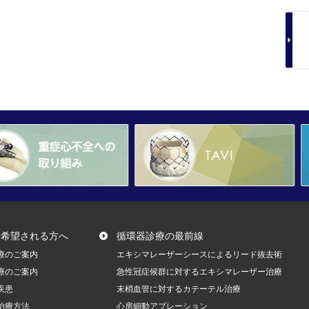
を希望される方へ
循環器診療の最前線
療のご案内
エキシマレーザーシースによるリード抜去術
療のご案内
急性冠症候群に対するエキシマレーザー治療
疾患
末梢血管に対するカテーテル治療
治療方法
心房細動アブレーション