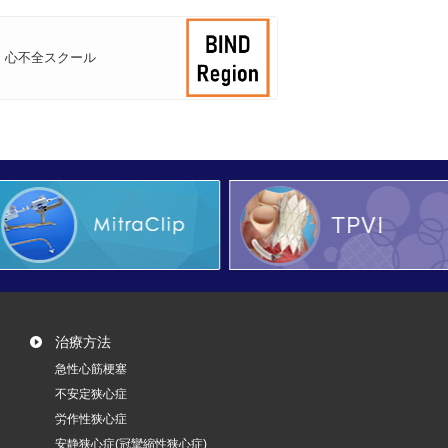
心不全スクール
治療方法
急性心筋梗塞
不安定狭心症
労作性狭心症
安静狭心症(冠攣縮性狭心症)