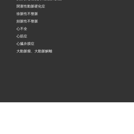
閉塞性動脈硬化症
徐脈性不整脈
頻脈性不整脈
心不全
心筋症
心臓弁膜症
大動脈瘤、大動脈解離