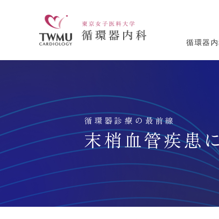
循環器内
循環器診療の最前線
末梢血管疾患