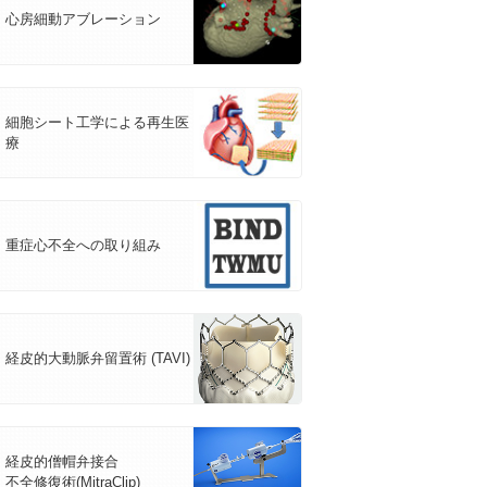
心房細動アブレーション
細胞シート工学による再生医
療
重症心不全への取り組み
経皮的大動脈弁留置術 (TAVI)
経皮的僧帽弁接合
不全修復術(MitraClip)