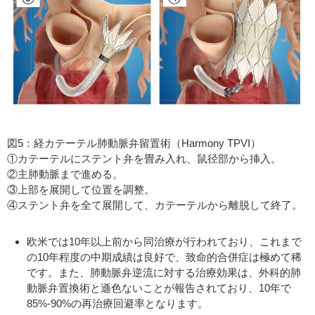
図5：経カテーテル肺動脈弁留置術（Harmony TPVI）
①カテーテルにステント弁を畳み入れ、鼠径部から挿入。
②主肺動脈まで進める。
③上部を展開して位置を調整。
④ステント弁を全て展開して、カテーテルから離脱して終了。
欧米では10年以上前から同治療が行われており、これまで
の10年程度の中期成績は良好で、致命的合併症は極めて稀
です。また、肺動脈弁逆流に対する治療効果は、外科的肺
動脈弁置換術と遜色ないことが報告されており、10年で
85%-90%の再治療回避率となります。