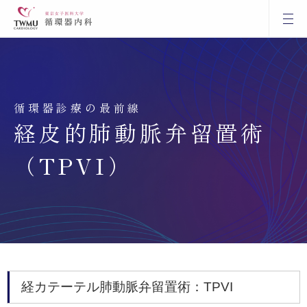
循環器診療の最前線
経皮的肺動脈弁留置術
（TPVI）
経カテーテル肺動脈弁留置術：TPVI