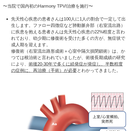
〜当院で国内初のHarmony TPVI治療を施行〜
先天性心疾患の患者さんは100人に1人の割合で一定して出
生します。ファロー四徴症など肺動脈弁部（右室流出路）
に疾患を抱える患者さんは先天性心疾患の22%程度と言わ
れており、幼少期に修復術を受けた多くの方が、無症状で
成人期を迎えます。
修復術（右室流出路形成術＋心室中隔欠損閉鎖術）は、か
つては根治術と言われていましたが、術後長期成績の研究
により、
術後20-30年で多くに続発症が発症し、半数程度
の症例に、再治療（手術）が必要
とわかってきました。