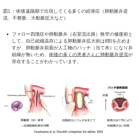
図1 ：術後遠隔期で出現してくる多くの続発症（肺動脈弁逆
流、不整脈、大動脈拡大など）
ファロー四徴症や肺動脈弁（右室流出路）狭窄の修復術と
して、自己組織温存による肺動脈弁拡大術は8割を占めま
すが、肺動脈弁前面が人工物のパッチ（当て布）になり弁
組織が無いため、
術後の多くの患者さんに肺動脈弁逆流
が
存在することがわかっています。