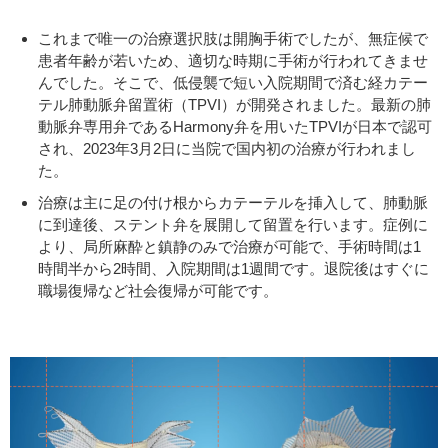
これまで唯一の治療選択肢は開胸手術でしたが、無症候で
患者年齢が若いため、適切な時期に手術が行われてきませ
んでした。そこで、低侵襲で短い入院期間で済む経カテー
テル肺動脈弁留置術（TPVI）が開発されました。最新の肺
動脈弁専用弁であるHarmony弁を用いたTPVIが日本で認可
され、2023年3月2日に当院で国内初の治療が行われまし
た。
治療は主に足の付け根からカテーテルを挿入して、肺動脈
に到達後、ステント弁を展開して留置を行います。症例に
より、局所麻酔と鎮静のみで治療が可能で、手術時間は1
時間半から2時間、入院期間は1週間です。退院後はすぐに
職場復帰など社会復帰が可能です。