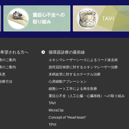
を希望される方へ
循環器診療の最前線
療のご案内
エキシマレーザーシースによるリード抜去術
療のご案内
急性冠症候群に対するエキシマレーザー治療
疾患
末梢血管に対するカテーテル治療
治療方法
心房細動アブレーション
細胞シート工学による再生医療
重症心不全（人工心臓・心臓移植）への取り組み
TAVI
MicraClip
Concept of "Heart team"
TPVI