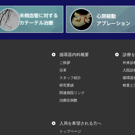
循環器内科概要
診療
ご挨拶
外来診
沿革
入院診
スタッフ紹介
循環器
研究業績
検査と
関連病院リンク
治療症例数
入局を希望される方へ
トップページ