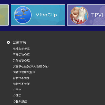
治療方法
急性心筋梗塞
不安定狭心症
労作性狭心症
安静狭心症(冠攣縮性狭心症)
閉塞性動脈硬化症
徐脈性不整脈
頻脈性不整脈
心不全
心筋症
心臓弁膜症